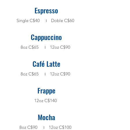
Espresso
Single C$40
Doble C$60
Cappuccino
8oz C$65
12oz C$90
Café Latte
8oz C$65
12oz C$90
Frappe
12oz C$140
Mocha
8oz C$90
12oz C$100