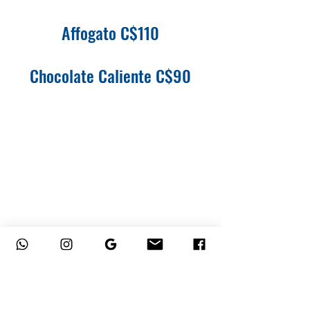
Affogato C$110
Chocolate Caliente C$90
CONTACT
hola@sundanceleon.com
© 2025 Sundance Nicaragua