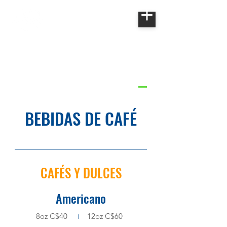
¡COMIDA!
POSTRES Y SMOOTHIES
BEBIDAS DE CAFÉ
BEBIDAS DE CAFÉ
CAFÉS Y DULCES
Americano
8oz C$40
12oz C$60